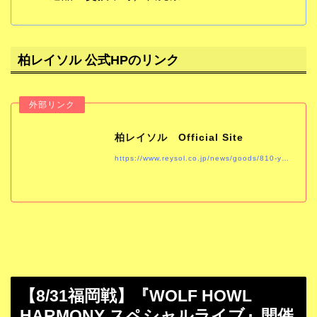
柏レイソル 公式HPのリンク
柏レイソル Official Site
https://www.reysol.co.jp/news/goods/810-yonex2025-fp2ndgk1st.html
【8/31福岡戦】『WOLF HOWL
HARMONY スペシャルライブ』開催