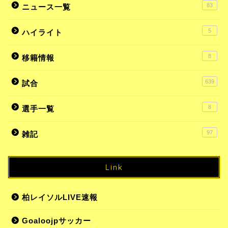
83
ニュース一覧
5
ハイライト
8
移籍情報
639
試合
8
選手一覧
97
雑記
Link
柏レイソルLIVE速報
Goaloojpサッカー