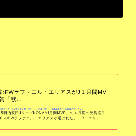
都FWラファエル・エリアスがJ１月間MV
称賛「献…
icles/e2a312c1c7d7ef8839376f33f34aaf94abe62e71
5明治安田JリーグKONAMI月間MVP」の４月度の受賞選手
.C.のFWラファエル・エリアスが選ばれた。 R・エリアス