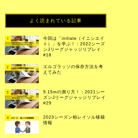
よく読まれている記事
今回は「initiate（イニシエイ
1
ト）」を学ぶ！：2022シーズ
ンJリーグジャッジリプレイ
#18
エルゴラッソの保存方法を考
2
えてみた
9.15mの測り方！：2021シー
3
ズンJリーグジャッジリプレイ
#29
2023シーズン柏レイソル移籍
4
情報