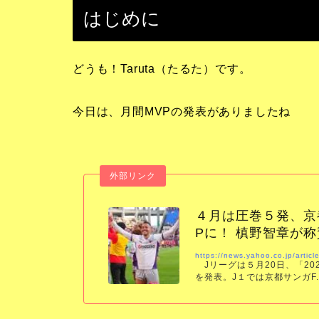
はじめに
どうも！Taruta（たるた）です。
今日は、月間MVPの発表がありましたね
４月は圧巻５発、京
Pに！ 槙野智章が
https://news.yahoo.co.jp/art
Jリーグは５月20日、「202
を発表。J１では京都サンガF
は、昨年８月に続