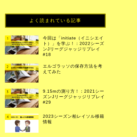
よく読まれている記事
今回は「initiate（イニシエイ
1
ト）」を学ぶ！：2022シーズ
ンJリーグジャッジリプレイ
#18
エルゴラッソの保存方法を考
2
えてみた
9.15mの測り方！：2021シー
3
ズンJリーグジャッジリプレイ
#29
2023シーズン柏レイソル移籍
4
情報