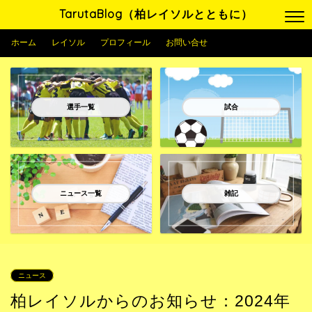
TarutaBlog（柏レイソルとともに）
ホーム
レイソル
プロフィール
お問い合せ
選手一覧
試合
ニュース一覧
雑記
ニュース
柏レイソルからのお知らせ：2024年