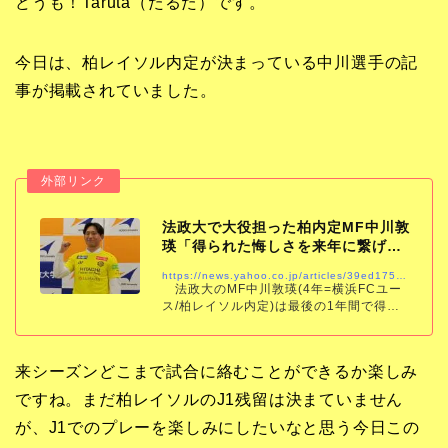
どうも！Taruta（たるた）です。
今日は、柏レイソル内定が決まっている中川選手の記
事が掲載されていました。
法政大で大役担った柏内定MF中川敦
瑛「得られた悔しさを来年に繋げて
いけるように…
https://news.yahoo.co.jp/articles/39ed1750bebf49f2cfd94bc47aedce7069c7041c
法政大のMF中川敦瑛(4年=横浜FCユー
ス/柏レイソル内定)は最後の1年間で得た
貴重な経験をプロの舞台で活かす構えだ。
3日のJリーグクラブ内定選手記者会見を終
え、「やっとスタートラインに立てたなと
来シーズンどこまで試合に絡むことができるか楽しみ
ですね。まだ柏レイソルのJ1残留は決まていません
が、J1でのプレーを楽しみにしたいなと思う今日この