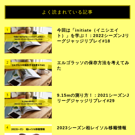
よく読まれている記事
1
今回は「initiate（イニシエイ
ト）」を学ぶ！：2022シーズンJリ
ーグジャッジリプレイ#18
2
エルゴラッソの保存方法を考えてみ
た
3
9.15mの測り方！：2021シーズンJ
リーグジャッジリプレイ#29
4
2023シーズン柏レイソル移籍情報