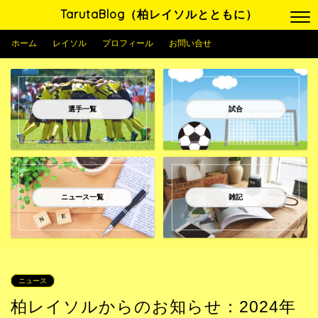
TarutaBlog（柏レイソルとともに）
ホーム
レイソル
プロフィール
お問い合せ
選手一覧
試合
ニュース一覧
雑記
ニュース
柏レイソルからのお知らせ：2024年