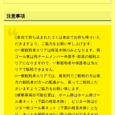
注意事項
□各自で持ち込まれたゴミは各自でお持ち帰りいた
だきますよう、ご協力をお願い申し上げます。
□一般観戦者エリアは桜並木側のみとなります。両
ゴール裏は両チームメンバー外選手･部員の観戦エ
リアになりますので、一般観戦者や保護者は当エ
リアで観戦できません。
□一般観戦者エリアでは、最前列でご観戦の方は後
方の観戦者の方への配慮から、座ってご観戦くだ
さいますようご協力をお願い致します。
□横断幕掲出可能位置は、ホーム側はホーム側ゴー
ル裏ネット（下図の桜並木側）、ビジター側はビ
ジター側ゴール裏ネット（下図の桜並木側）とな
り、ネットを破損させない取り付けができるもの