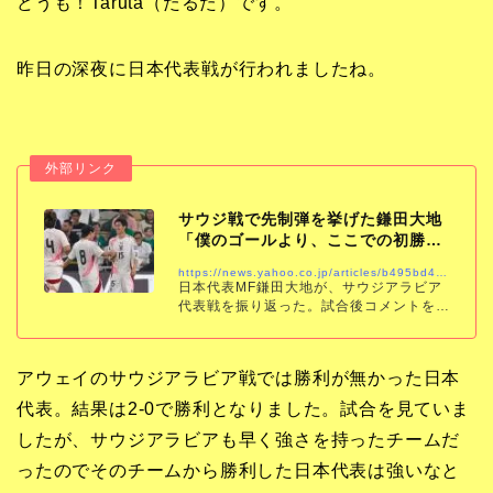
どうも！Taruta（たるた）です。
昨日の深夜に日本代表戦が行われましたね。
サウジ戦で先制弾を挙げた鎌田大地
「僕のゴールより、ここでの初勝利
が大きい」 | …
https://news.yahoo.co.jp/articles/b495bd475caf8cc7c67430cb2ac12d9e466bf9d3
日本代表MF鎌田大地が、サウジアラビア
代表戦を振り返った。試合後コメントを
『JFA』が伝えた。日本代表は、9月に行
われた2026年北中米ワールドカップ（W
杯）アジア最終予選の第1節と第2節でそれ
アウェイのサウジアラビア戦では勝利が無かった日本
代表。結果は2-0で勝利となりました。試合を見ていま
したが、サウジアラビアも早く強さを持ったチームだ
ったのでそのチームから勝利した日本代表は強いなと