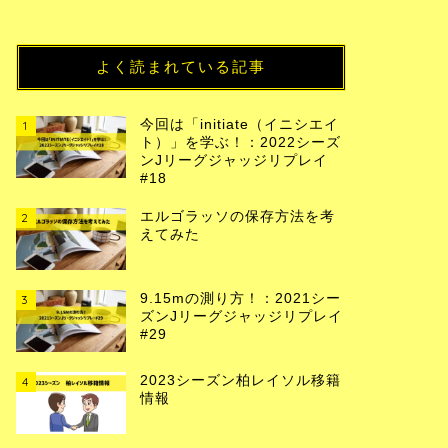
よく読まれている記事
今回は「initiate（イニシエイ
1
ト）」を学ぶ！：2022シーズ
ンJリーグジャッジリプレイ
#18
エルゴラッソの保存方法を考
2
えてみた
9.15mの測り方！：2021シー
3
ズンJリーグジャッジリプレイ
#29
2023シーズン柏レイソル移籍
4
情報