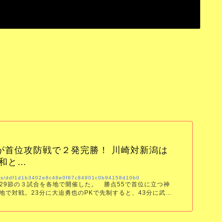
戸が首位攻防戦で２発完勝！ 川崎対新潟は
和と…
icles/ddf1d1b3402e8c48e0f67c84901c0b94158d10b0
29節の３試合を各地で開催した。 勝点55で首位に立つ神
地で対戦。23分に大迫勇也のPKで先制すると、43分に武藤