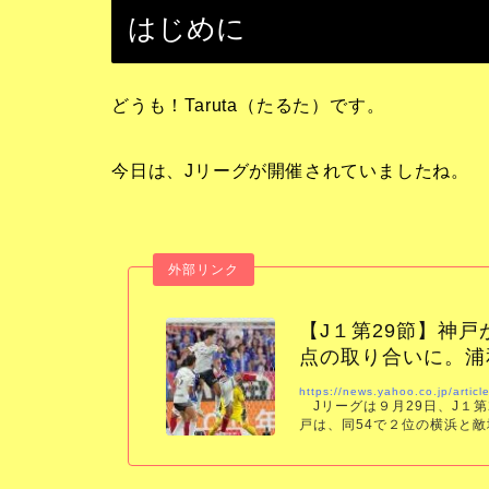
はじめに
どうも！Taruta（たるた）です。
今日は、Jリーグが開催されていましたね。
【J１第29節】神
点の取り合いに。浦
https://news.yahoo.co.jp/art
Jリーグは９月29日、J１第
戸は、同54で２位の横浜と敵
嘉紀がヘッドで追加点を