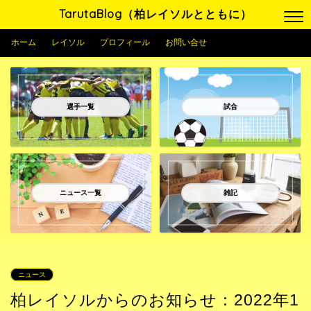
TarutaBlog（柏レイソルとともに）
ホーム
レイソル
プロフィール
お問い合せ
選手一覧
試合
ニュース一覧
雑記
ニュース
柏レイソルからのお知らせ：2022年1