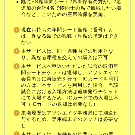
既にSS席年間シート2席を保有の方が、2名
追加の合計4名で隣同士の席で観戦したい場
合など、このための座席確保を実施。
現在お持ちの年間シート座席（番号）と
は、異なる席での観戦（座席の指定はでき
ない
本サービスは、同一席種内での利用とな
り、異なる席種を交えての購入は不可
本サービスへ申込いただいた試合の取消年
間シートチケットは返却し、アソシエイツ
会員向けに再販売を行う。ICカードを利用
の方は、本サービスを利用した場合、当該
試合における入場方法は追加発行チケット
にて入場するため、ICカードでの入場は不
可（ICカードの返却は必要なし）
来場履歴はアソシエイツ事務局にて別途付
与するため、専用端末でのタッチは必要な
し
本サービスは、お持ちの年間シートの席