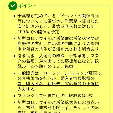
千葉県が定めている「イベントの開催制限
等について」に基づき、千葉県へ提出した
安全計画のもと、最大収容人数に対して
100％での開催を予定
新型コロナウイルス感染症の感染状況や政
府発信の方針、自治体の判断により入場制
限や運営方法等が急遽変更される場合あり
引き続き、入場時の検温、手指消毒、マス
クの着用、声を出しての応援禁止など、観
戦ルールを順守のうえ、観戦
一般販売は、ローソン･ミニストップ店頭で
の直接販売を行うが、購入者情報取得の
為、購入者名、連絡先、電話番号を正確に
入力する
ファンクラブ会員向けの上限枚数は6枚
新型コロナウイルス感染拡大防止の観点か
ら、営利、非営利を問わず、チケットの転
売は、絶対に行わない