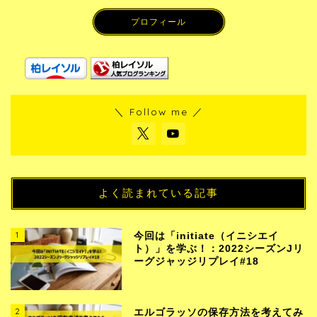
プロフィール
＼ Follow me ／
よく読まれている記事
1
今回は「initiate（イニシエイ
ト）」を学ぶ！：2022シーズンJリ
ーグジャッジリプレイ#18
2
エルゴラッソの保存方法を考えてみ