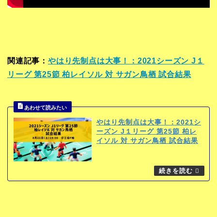
関連記事：
やはり先制点は大事！：2021シーズン J１
リーグ 第25節 柏レイソル 対 サガン鳥栖 試合結果
やはり先制点は大事！：2021シ
ーズン J１リーグ 第25節 柏レ
イソル 対 サガン鳥栖 試合結果