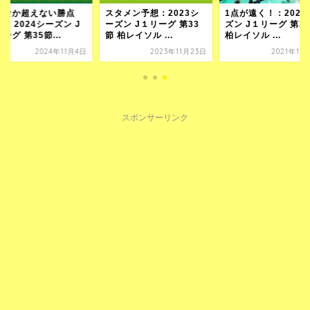
かなか超えない勝点
スタメン予想：2023シ
1点が遠く！：2021
！：2024シーズン J
ーズン J１リーグ 第33
ズン J１リーグ 第3
ーグ 第35節...
節 柏レイソル ...
柏レイソル ...
2024年11月4日
2023年11月23日
2021年11
スポンサーリンク