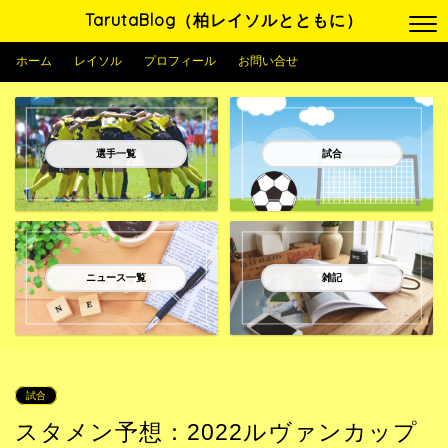
TarutaBlog（柏レイソルとともに）
ホーム
レイソル
プロフィール
お問い合せ
選手一覧
試合
ニュース一覧
雑記
試合
スタメン予想：2022ルヴァンカップ