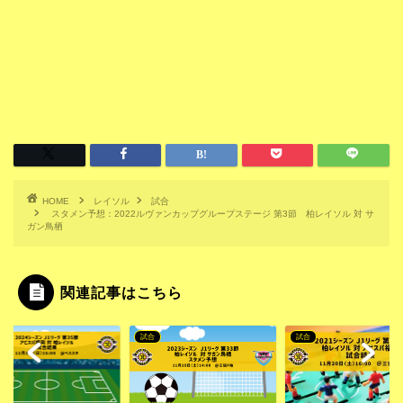
HOME
レイソル
試合
スタメン予想：2022ルヴァンカップグループステージ 第3節 柏レイソル 対 サ
ガン鳥栖
関連記事はこちら
試合
試合