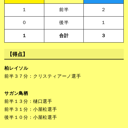
１
前半
２
０
後半
１
１
合計
３
【得点】
柏レイソル
前半３７分：クリスティアーノ選手
サガン鳥栖
前半１３分：樋口選手
前半３１分：小屋松選手
後半１０分：小屋松選手