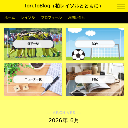
TarutaBlog（柏レイソルとともに）
ホーム
レイソル
プロフィール
お問い合せ
選手一覧
試合
ニュース一覧
雑記
― ARCHIVES ―
2026年 6月