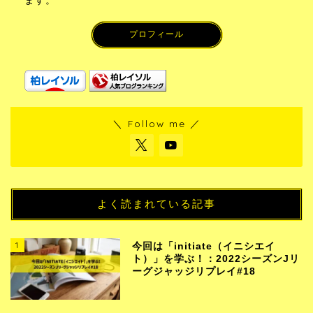
ます。
プロフィール
＼ Follow me ／
よく読まれている記事
1
今回は「initiate（イニシエイ
ト）」を学ぶ！：2022シーズンJリ
ーグジャッジリプレイ#18